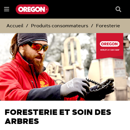
PASSER
PASSER
DIRECTEMENT
DIRECTEMENT
Barre
Menu
AU
AU
de
e
CONTENU
MENU
reche
DE
Accueil
Produits consommateurs
Foresterie
NAVIGATION
FORESTERIE ET SOIN DES
ARBRES