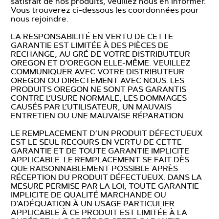
satisfait de nos produits, veuillez nous en informer.
Vous trouverez ci-dessous les coordonnées pour
nous rejoindre.
LA RESPONSABILITÉ EN VERTU DE CETTE
GARANTIE EST LIMITÉE À DES PIÈCES DE
RECHANGE, AU GRÉ DE VOTRE DISTRIBUTEUR
OREGON ET D’OREGON ELLE-MÊME. VEUILLEZ
COMMUNIQUER AVEC VOTRE DISTRIBUTEUR
OREGON OU DIRECTEMENT AVEC NOUS. LES
PRODUITS OREGON NE SONT PAS GARANTIS
CONTRE L’USURE NORMALE, LES DOMMAGES
CAUSÉS PAR L’UTILISATEUR, UN MAUVAIS
ENTRETIEN OU UNE MAUVAISE RÉPARATION.
LE REMPLACEMENT D’UN PRODUIT DÉFECTUEUX
EST LE SEUL RECOURS EN VERTU DE CETTE
GARANTIE ET DE TOUTE GARANTIE IMPLICITE
APPLICABLE. LE REMPLACEMENT SE FAIT DÈS
QUE RAISONNABLEMENT POSSIBLE APRÈS
RÉCEPTION DU PRODUIT DÉFECTUEUX. DANS LA
MESURE PERMISE PAR LA LOI, TOUTE GARANTIE
IMPLICITE DE QUALITÉ MARCHANDE OU
D’ADÉQUATION À UN USAGE PARTICULIER
APPLICABLE À CE PRODUIT EST LIMITÉE À LA