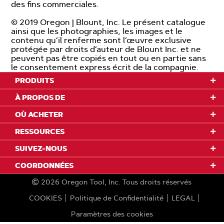
des fins commerciales.
© 2019 Oregon | Blount, Inc. Le présent catalogue
ainsi que les photographies, les images et le
contenu qu’il renferme sont l’œuvre exclusive
protégée par droits d’auteur de Blount Inc. et ne
peuvent pas être copiés en tout ou en partie sans
le consentement express écrit de la compagnie.
PRODUITS
À PROPOS DE
OÙ ACHETER
RESSOURCES
SUIVEZ-NOUS
COORDONNÉES
2026
Oregon Tool, Inc.
Tous droits réservés
COOKIES
Politique de Confidentialité
LEGAL
Paramètres des cookies