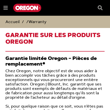
PASSER
PASSER
DIRECTEMENT
DIRECTEMENT
Barre
Menu
AU
AU
de
e
CONTENU
MENU
reche
DE
Accueil
/Warranty
NAVIGATION
GARANTIE SUR LES PRODUITS
OREGON
Garantie limitée Oregon – Pièces de
remplacement*
Chez Oregon, notre objectif est de vous aider à
bien accomplir vos tâches grâce à des produits
exceptionnels qui vous procureront une entière
satisfaction. Oregon | Blount, Inc. garantit que ses
produits sont exempts de défauts de matériaux et
de fabrication pour aussi longtemps qu’ils sont la
propriété de l’acheteur au détail d’origine.
Si, pour quelque raison que ce soit, vous n’êtes pas