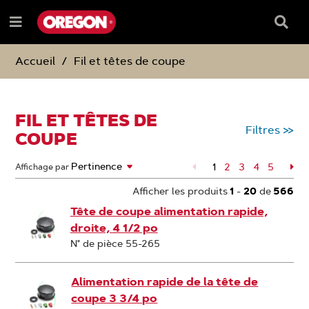
PASSER
PASSER
DIRECTEMENT
DIRECTEMENT
Barre
Menu
AU
AU
de
e
CONTENU
MENU
reche
DE
Accueil
Fil et têtes de coupe
NAVIGATION
FIL ET TÊTES DE
Filtres
>>
COUPE
1
Page
2
Page
3
Page
4
Page
5
Pa
Affichage par
Afficher les produits
1
-
20
de
566
Tête de coupe alimentation rapide,
droite, 4 1/2 po
N° de pièce 55-265
Alimentation rapide de la tête de
coupe 3 3/4 po