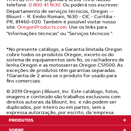
telefone:
0 800 41 1630
. Ou poderá nos escrever:
Departamento de serviços técnicos, Oregon --
Blount - R. Emilio Romani, 1630 - CIC - Curitiba -
PR, 81460-020. Também é possível visitar nosso
site:
OregonProducts.com
. Use os links para
“Informações técnicas” ou “Serviços técnicos ”.
*No presente catálogo, a Garantia limitada Oregon
cobre todos os produtos Oregon, exceto os do
sistema de equipamentos sem fio, os rachadores de
lenha Oregon e as motosserras Oregon CS1500. As
exceções de produtos têm garantias separadas.
†Garantia de 2 anos se o produto for usado para
fins comerciais.
© 2019 Oregon | Blount, Inc. Este catálogo, fotos,
imagens e conteúdo são trabalhos exclusivos com
direitos autorais da Blount, Inc. e não podem ser
duplicados, por inteiro ou em partes, sem a
expressa autorização, por escrito, da ’empresa.
PRODUTOS
SOBRE