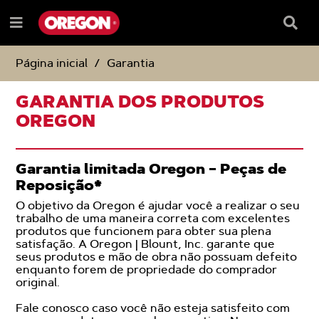
IGNORAR
IGNORAR
E
E
Caixa
Menu
SEGUIR
SEGUIR
de
e
PARA
PARA
pesqu
O
O
Página inicial
Garantia
CONTEÚDO
MENU
DE
GARANTIA DOS PRODUTOS
NAVEGAÇÃO
OREGON
Garantia limitada Oregon – Peças de
Reposição*
O objetivo da Oregon é ajudar você a realizar o seu
trabalho de uma maneira correta com excelentes
produtos que funcionem para obter sua plena
satisfação. A Oregon | Blount, Inc. garante que
seus produtos e mão de obra não possuam defeito
enquanto forem de propriedade do comprador
original.
Fale conosco caso você não esteja satisfeito com