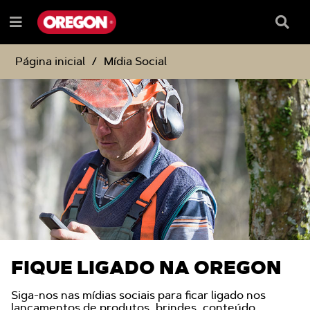
IGNORAR
IGNORAR
E
E
Caixa
Menu
SEGUIR
SEGUIR
de
e
PARA
PARA
pesqu
O
O
Página inicial
Mídia Social
CONTEÚDO
MENU
DE
NAVEGAÇÃO
FIQUE LIGADO NA OREGON
Siga-nos nas mídias sociais para ficar ligado nos
lançamentos de produtos, brindes, conteúdo