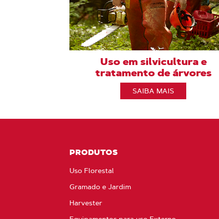
Uso em silvicultura e
tratamento de árvores
SAIBA MAIS
PRODUTOS
Uso Florestal
Gramado e Jardim
Harvester