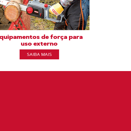
quipamentos de força para
uso externo
SAIBA MAIS