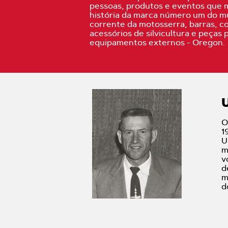
pessoas, produtos e eventos que 
história da marca número um do 
corrente da motosserra, barras, c
acessórios de silvicultura e peças 
equipamentos externos - Oregon.
O
1
U
m
v
d
m
d