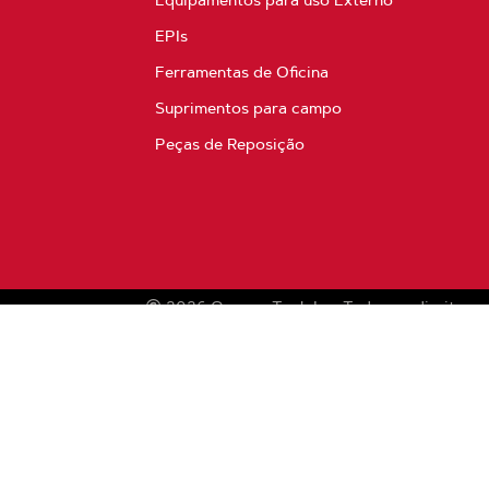
Equipamentos para uso Externo
EPIs
Ferramentas de Oficina
Suprimentos para campo
Peças de Reposição
2026
Oregon Tool, Inc.
Todos os direitos r