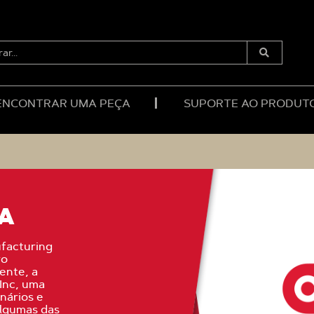
RAR...
Enviar
Pesquisa
ENCONTRAR UMA PEÇA
SUPORTE AO PRODUT
IA
facturing
ro
ente, a
Inc, uma
nários e
algumas das