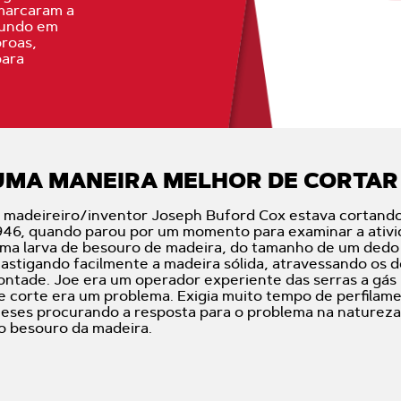
marcaram a
mundo em
oroas,
para
UMA MANEIRA MELHOR DE CORTAR
 madeireiro/inventor Joseph Buford Cox estava cortando
946, quando parou por um momento para examinar a ativi
ma larva de besouro de madeira, do tamanho de um dedo 
astigando facilmente a madeira sólida, atravessando os d
ontade. Joe era um operador experiente das serras a gás 
e corte era um problema. Exigia muito tempo de perfilam
eses procurando a resposta para o problema na natureza,"
o besouro da madeira.