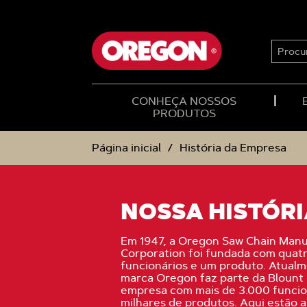
IGNORAR
IGNORAR
E
E
SEGUIR
SEGUIR
PARA
PARA
PROCU
O
O
CONTEÚDO
MENU
DE
NAVEGAÇÃO
CONHEÇA NOSSOS
PRODUTOS
Página inicial
História da Empresa
NOSSA HISTÓR
Em 1947, a Oregon Saw Chain Manu
Corporation foi fundada com quat
funcionários e um produto. Atualm
marca Oregon faz parte da Blount 
empresa com mais de 3.000 funcio
milhares de produtos. Aqui estão 