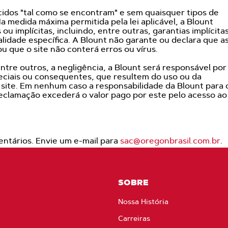
cidos "tal como se encontram" e sem quaisquer tipos de
Na medida máxima permitida pela lei aplicável, a Blount
ou implícitas, incluindo, entre outras, garantias implícita
lidade específica. A Blount não garante ou declara que a
u que o site não conterá erros ou vírus.
ntre outros, a negligência, a Blount será responsável por
peciais ou consequentes, que resultem do uso ou da
e site. Em nenhum caso a responsabilidade da Blount para
reclamação excederá o valor pago por este pelo acesso ao
ntários. Envie um e-mail para
sac@oregonbrasil.com.br
.
SOBRE
Nossa História
Carreiras