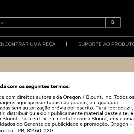
RAR...
Enviar
Pesquisa
ENCONTRAR UMA PEÇA
SUPORTE AO PRODUT
rda com os seguintes termos:
de com direitos autorais da Oregon / Blount, Inc. Todos o
 imagens aqui apresentadas não podem, em qualquer
zadas sem autorização prévia por escrito. Para reproduzir,
ir, distribuir ou exibir publicamente material deste site, é
a Blount. Para entrar em contato com a Blount, envie uma
idados do Gerente de publicidade e promoção, Oregon –
uritiba - PR, 81460-020.