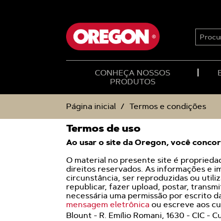
IGNORAR
IGNORAR
E
E
SEGUIR
SEGUIR
PARA
PARA
PROCU
O
O
CONTEÚDO
MENU
DE
NAVEGAÇÃO
CONHEÇA NOSSOS
PRODUTOS
Página inicial
Termos e condições
Termos de uso
Ao usar o site da Oregon, você conco
O material no presente site é proprieda
direitos reservados. As informações e
circunstância, ser reproduzidas ou utili
republicar, fazer upload, postar, transmit
necessária uma permissão por escrito d
mensagem eletrônica
ou escreve aos cu
Blount - R. Emílio Romani, 1630 - CIC - C