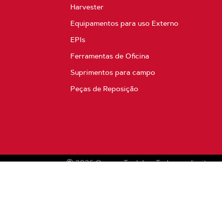
Harvester
Equipamentos para uso Externo
EPIs
Ferramentas de Oficina
Suprimentos para campo
Peças de Reposição
2026
Oregon Tool, Inc.
Todos os direitos r