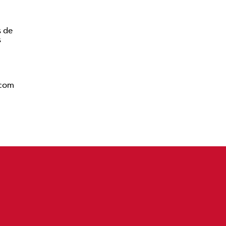
s de
s
 com