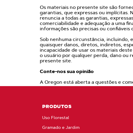
Os materiais no presente site são forne
garantias, que expressas ou implícitas. 
renuncia a todas as garantias, expressas 
comerciabilidade e adequação a uma fina
informações são precisas ou confiáveis o
Sob nenhuma circunstância, incluindo, e
quaisquer danos, diretos, indiretos, es
incapacidade de usar os materiais dest
o usuário por qualquer perda, dano ou 
presente site.
Conte-nos sua opinião
A Oregon está aberta a questões e come
PRODUTOS
Uso Florestal
Gramado e Jardim