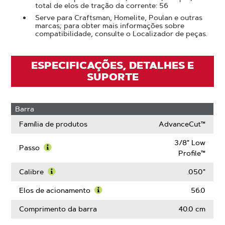
total de elos de tração da corrente: 56
Serve para Craftsman, Homelite, Poulan e outras
marcas; para obter mais informações sobre
compatibilidade, consulte o Localizador de peças.
ESPECIFICAÇÕES, DETALHES E
SUPORTE
Barra
Família de produtos
AdvanceCut™
3/8" Low
Passo
Profile™
Saiba
mais
Calibre
.050"
sobre
Saiba
Passo
mais
Elos de acionamento
56.0
sobre
Saiba
Calibre
mais
Comprimento da barra
40.0 cm
sobre