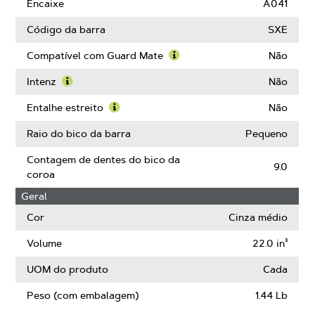
Elos
Encaixe
A041
de
acionamento
Código da barra
SXE
Compatível com Guard Mate
Não
Saiba
mais
Intenz
Não
sobre
Saiba
Compatível
mais
Entalhe estreito
Não
com
sobre
Saiba
Guard
Intenz
mais
Raio do bico da barra
Pequeno
Mate
sobre
Entalhe
Contagem de dentes do bico da
9.0
estreito
coroa
Geral
Cor
Cinza médio
Volume
22.0 in³
UOM do produto
Cada
Peso (com embalagem)
1.44 Lb