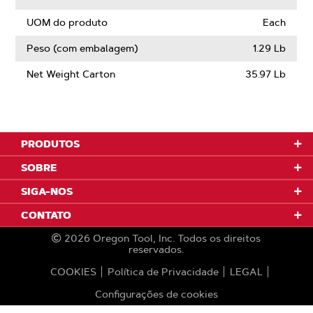
UOM do produto
Each
Peso (com embalagem)
1.29 Lb
Net Weight Carton
35.97 Lb
PRODUTOS
SOBRE
SIGA-NOS
CONTATO
2026
Oregon Tool, Inc.
Todos os direitos
reservados.
COOKIES
Política de Privacidade
LEGAL
Configurações de cookies