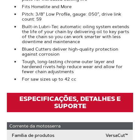
Fits Homelite and More
Pitch: 3/8" Low Profile, gauge: .050", drive link
count: 59
Built-in Lubri-Tec automatic oiling system extends
the life of your chain by delivering oil to key parts
of the chain so you can work smarter with less
downtime and maintenance
Blued Cutters deliver high-quality protection
against corrosion
Tough, long-lasting chrome outer layer and
hardened rivets help reduce wear and allow for
fewer chain adjustments
For saw sizes up to 42 cc
ESPECIFICAÇÕES, DETALHES E
SUPORTE
Corrente da motosserra
Família de produtos
VersaCut™