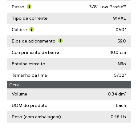
Passo
3/8" Low Profile™
Saiba
mais
Tipo de corrente
91VXL
sobre
Passo
Calibre
.050"
Saiba
mais
Elos de acionamento
59.0
sobre
Saiba
Calibre
mais
Comprimento da barra
40.0 cm
sobre
Elos
Entalhe estreito
Não
de
acionamento
Tamanho da lima
5/32"
Geral
Volume
0.34 dm³
UOM do produto
Each
Peso (com embalagem)
0.46 Lb