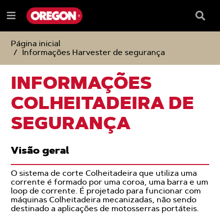
IGNORAR
IGNORAR
E
E
Caixa
Menu
SEGUIR
SEGUIR
de
e
PARA
PARA
pesqu
O
O
Página inicial
CONTEÚDO
MENU
Informações Harvester de segurança
DE
NAVEGAÇÃO
INFORMAÇÕES
COLHEITADEIRA DE
SEGURANÇA
Visão geral
O sistema de corte Colheitadeira que utiliza uma
corrente é formado por uma coroa, uma barra e um
loop de corrente. É projetado para funcionar com
máquinas Colheitadeira mecanizadas, não sendo
destinado a aplicações de motosserras portáteis.