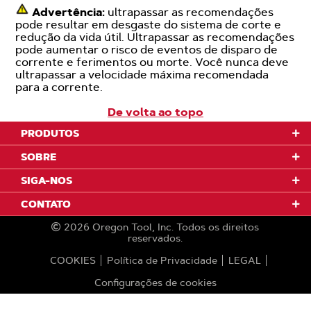
Advertência:
ultrapassar as recomendações
pode resultar em desgaste do sistema de corte e
redução da vida útil. Ultrapassar as recomendações
pode aumentar o risco de eventos de disparo de
corrente e ferimentos ou morte. Você nunca deve
ultrapassar a velocidade máxima recomendada
para a corrente.
De volta ao topo
PRODUTOS
SOBRE
SIGA-NOS
CONTATO
2026
Oregon Tool, Inc.
Todos os direitos
reservados.
COOKIES
Política de Privacidade
LEGAL
Configurações de cookies