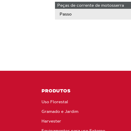
Peças de corrente de motosserra
Passo
PRODUTOS
Uso Florestal
Gramado e Jardim
Harvester
Equipamentos para uso Externo