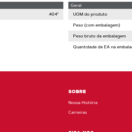
Geral
.404"
UOM do produto
Peso (com embalagem)
Peso bruto da embalagem
Quantidade de EA na embal
SOBRE
Nossa História
Carreiras