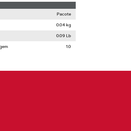
Pacote
0.04 kg
0.09 Lb
agem
1.0