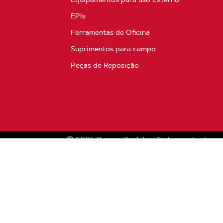
EPIs
Ferramentas de Oficina
Suprimentos para campo
Peças de Reposição
2026
Oregon Tool, Inc.
Todos os direitos r