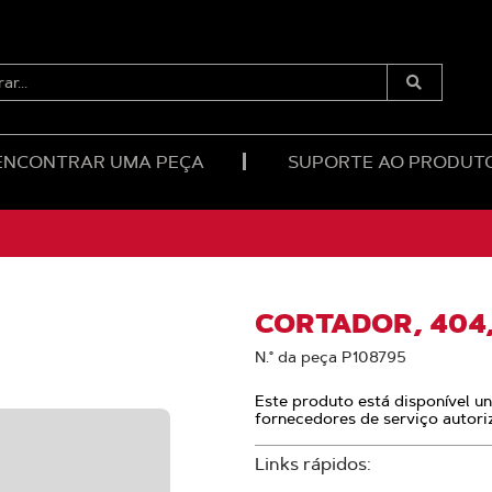
RAR...
Enviar
Pesquisa
ENCONTRAR UMA PEÇA
SUPORTE AO PRODUT
CORTADOR, 404
N.° da peça P108795
Este produto está disponível u
fornecedores de serviço autori
Links rápidos: