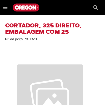
IGNORAR
IGNORAR
E
E
Caixa
Menu
SEGUIR
SEGUIR
de
e
PARA
PARA
pesqu
O
O
CONTEÚDO
MENU
CORTADOR, 325 DIREITO,
DE
EMBALAGEM COM 25
NAVEGAÇÃO
N.° da peça P101924