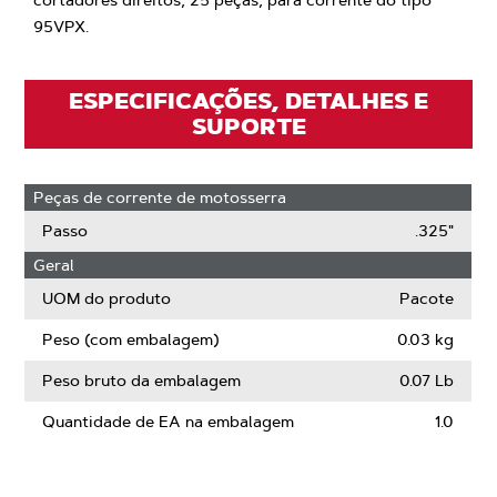
cortadores direitos, 25 peças, para corrente do tipo
95VPX.
ESPECIFICAÇÕES, DETALHES E
SUPORTE
Peças de corrente de motosserra
Passo
.325"
Geral
UOM do produto
Pacote
Peso (com embalagem)
0.03 kg
Peso bruto da embalagem
0.07 Lb
Quantidade de EA na embalagem
1.0