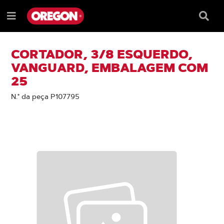
IGNORAR
IGNORAR
E
E
Caixa
Menu
SEGUIR
SEGUIR
de
e
PARA
PARA
pesqu
O
O
CONTEÚDO
MENU
CORTADOR, 3/8 ESQUERDO,
DE
VANGUARD, EMBALAGEM COM
NAVEGAÇÃO
25
N.° da peça P107795