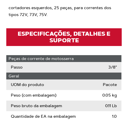
cortadores esquerdos, 25 peças, para correntes dos
tipos 72V, 73V, 75V.
ESPECIFICAÇÕES, DETALHES E
SUPORTE
Peças de corrente de motosserra
Passo
3/8"
Geral
UOM do produto
Pacote
Peso (com embalagem)
0.05 kg
Peso bruto da embalagem
0.11 Lb
Quantidade de EA na embalagem
1.0