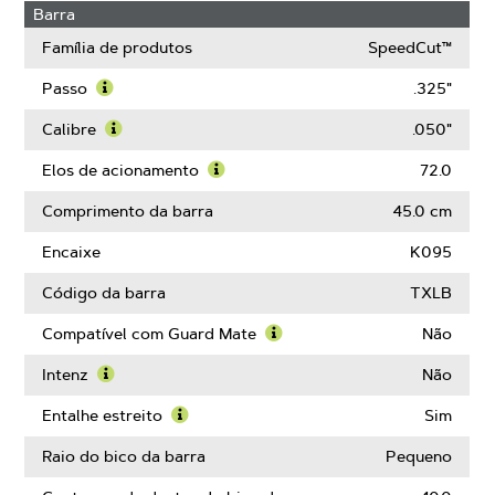
Barra
Família de produtos
SpeedCut™
Passo
.325"
Saiba
mais
Calibre
.050"
sobre
Saiba
Passo
mais
Elos de acionamento
72.0
sobre
Saiba
Calibre
mais
Comprimento da barra
45.0 cm
sobre
Elos
Encaixe
K095
de
acionamento
Código da barra
TXLB
Compatível com Guard Mate
Não
Saiba
mais
Intenz
Não
sobre
Saiba
Compatível
mais
Entalhe estreito
Sim
com
sobre
Saiba
Guard
Intenz
mais
Raio do bico da barra
Pequeno
Mate
sobre
Entalhe