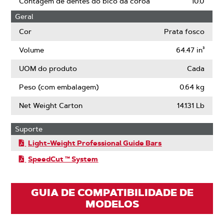
Contagem de dentes do bico da coroa
10.0
estreito
Geral
Cor
Prata fosco
Volume
64.47 in³
UOM do produto
Cada
Peso (com embalagem)
0.64 kg
Net Weight Carton
14.131 Lb
Suporte
Light-Weight Professional Guide Bars
SpeedCut ™ System
GUIA DE COMPATIBILIDADE DE
MODELOS