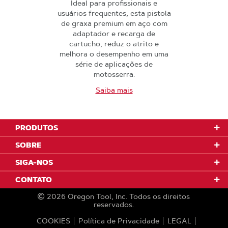
Ideal para profissionais e
usuários frequentes, esta pistola
de graxa premium em aço com
adaptador e recarga de
cartucho, reduz o atrito e
melhora o desempenho em uma
série de aplicações de
motosserra.
Saiba mais
PRODUTOS
SOBRE
SIGA-NOS
CONTATO
2026
Oregon Tool, Inc.
Todos os direitos
reservados.
COOKIES
Política de Privacidade
LEGAL