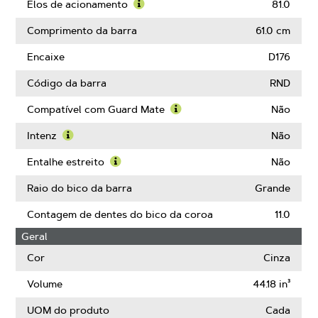
Passo
mais
Elos de acionamento
81.0
sobre
Saiba
Calibre
mais
Comprimento da barra
61.0 cm
sobre
Elos
Encaixe
D176
de
acionamento
Código da barra
RND
Compatível com Guard Mate
Não
Saiba
mais
Intenz
Não
sobre
Saiba
Compatível
mais
Entalhe estreito
Não
com
sobre
Saiba
Guard
Intenz
mais
Raio do bico da barra
Grande
Mate
sobre
Entalhe
Contagem de dentes do bico da coroa
11.0
estreito
Geral
Cor
Cinza
Volume
44.18 in³
UOM do produto
Cada