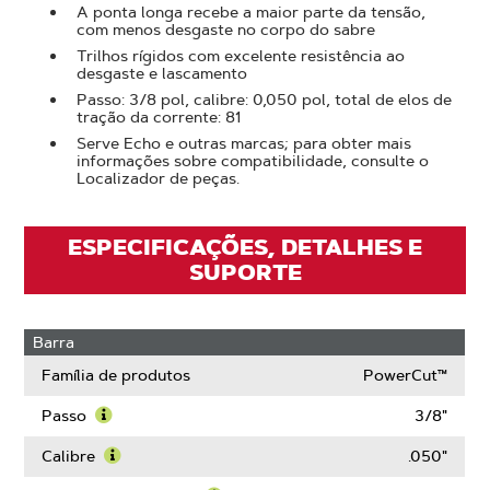
A ponta longa recebe a maior parte da tensão,
com menos desgaste no corpo do sabre
Trilhos rígidos com excelente resistência ao
desgaste e lascamento
Passo: 3/8 pol, calibre: 0,050 pol, total de elos de
tração da corrente: 81
Serve Echo e outras marcas; para obter mais
informações sobre compatibilidade, consulte o
Localizador de peças.
ESPECIFICAÇÕES, DETALHES E
SUPORTE
Barra
Família de produtos
PowerCut™
Passo
3/8"
Saiba
mais
Calibre
.050"
sobre
Saiba