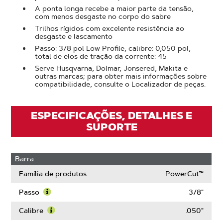
A ponta longa recebe a maior parte da tensão,
com menos desgaste no corpo do sabre
Trilhos rígidos com excelente resistência ao
desgaste e lascamento
Passo: 3/8 pol Low Profile, calibre: 0,050 pol,
total de elos de tração da corrente: 45
Serve Husqvarna, Dolmar, Jonsered, Makita e
outras marcas; para obter mais informações sobre
compatibilidade, consulte o Localizador de peças.
ESPECIFICAÇÕES, DETALHES E
SUPORTE
Barra
Família de produtos
PowerCut™
Passo
3/8"
Saiba
mais
Calibre
.050"
sobre
Saiba