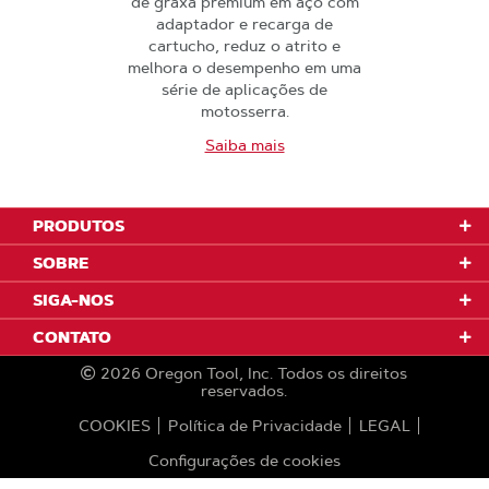
de graxa premium em aço com
adaptador e recarga de
cartucho, reduz o atrito e
melhora o desempenho em uma
série de aplicações de
motosserra.
Saiba mais
PRODUTOS
SOBRE
SIGA-NOS
CONTATO
2026
Oregon Tool, Inc.
Todos os direitos
reservados.
COOKIES
Política de Privacidade
LEGAL
Configurações de cookies