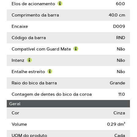
Passo
mais
Elos de acionamento
60.0
sobre
Saiba
Calibre
mais
Comprimento da barra
40.0 cm
sobre
Elos
Encaixe
D009
de
acionamento
Código da barra
RND
Compatível com Guard Mate
Não
Saiba
mais
Intenz
Não
sobre
Saiba
Compatível
mais
Entalhe estreito
Não
com
sobre
Saiba
Guard
Intenz
mais
Raio do bico da barra
Grande
Mate
sobre
Entalhe
Contagem de dentes do bico da coroa
11.0
estreito
Geral
Cor
Cinza
Volume
0.29 dm³
UOM do produto
Cada