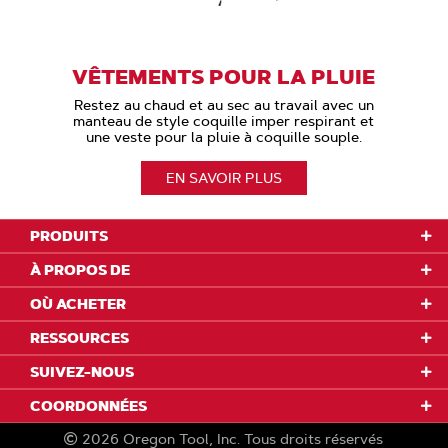
VÊTEMENTS POUR LA PLUIE
Restez au chaud et au sec au travail avec un
manteau de style coquille imper respirant et
une veste pour la pluie à coquille souple.
EN SAVOIR PLUS
PRODUITS
À PROPOS DE
OÙ ACHETER
RESSOURCES
SUIVEZ-NOUS
COORDONNÉES
2026
Oregon Tool, Inc.
Tous droits réservés