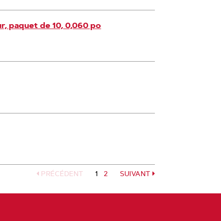
r, paquet de 10, 0,060 po
PRÉCÉDENT
1
Page
2
SUIVANT
Page