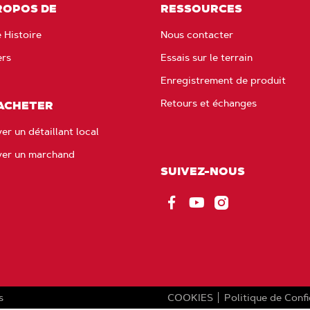
ROPOS DE
RESSOURCES
 Histoire
Nous contacter
ers
Essais sur le terrain
Enregistrement de produit
Retours et échanges
ACHETER
er un détaillant local
ver un marchand
SUIVEZ-NOUS
Facebook
Youtube
Instagram
s
COOKIES
Politique de Confi