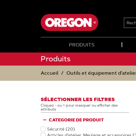
PASSER
PASSER
DIRECTEMENT
DIRECTEMENT
AU
AU
CONTENU
MENU
RECH
DE
NAVIGATION
PRODUITS
Produits
Accueil
Outils et équipement d’atelie
SÉLECTIONNER LES FILTRES
Cliquez - ou + pour masquer ou afficher des
attributs
CATEGORIE DE PRODUIT
Sécurité
(20
)
Produits
Articles d’atelier, Meulage et accessoires
(