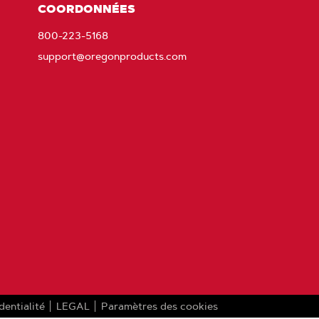
COORDONNÉES
800-223-5168
support@oregonproducts.com
dentialité
LEGAL
Paramètres des cookies