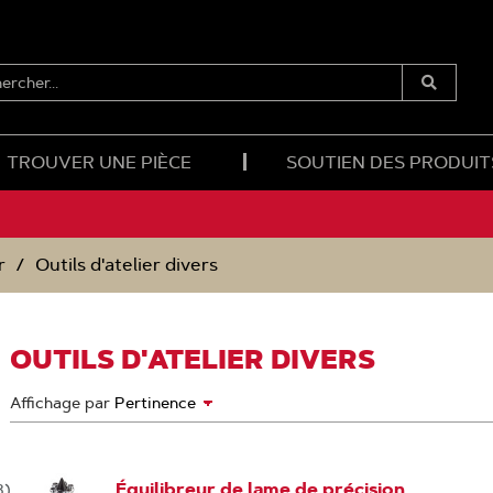
ERCHER...
Soumettre
la
Recherche
TROUVER UNE PIÈCE
SOUTIEN DES PRODUIT
r
Outils d'atelier divers
OUTILS D'ATELIER DIVERS
Affichage par
Équilibreur de lame de précision
3
)