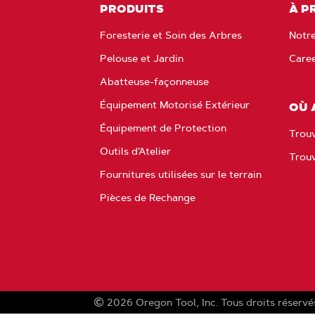
PRODUITS
À P
Foresterie et Soin des Arbres
Notre
Pelouse et Jardin
Care
Abatteuse-façonneuse
Équipement Motorisé Extérieur
OÙ 
Équipement de Protection
Trouv
Outils d’Atelier
Trou
Fournitures utilisées sur le terrain
Pièces de Rechange
2026
Oregon Tool, Inc.
Tous droits réservé