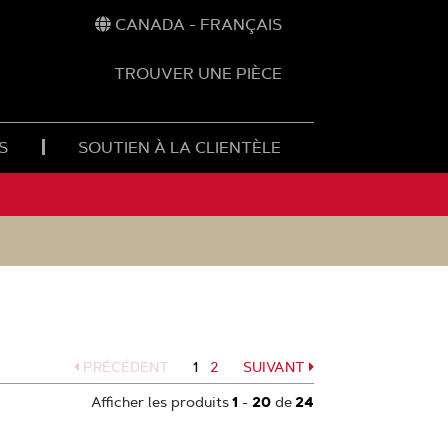
CANADA - FRANÇAIS
TROUVER UNE PIÈCE
S
SOUTIEN À LA CLIENTÈLE
PRÉCÉDENT
1
Page
2
SUIVANT
Page
Afficher les produits
1
-
20
de
24