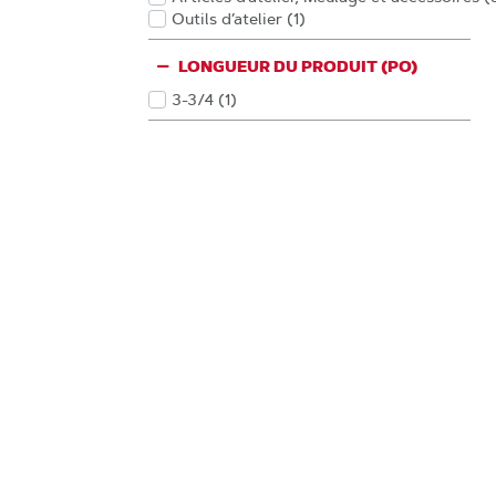
Produits
Outils d’atelier
(1
)
Produits
LONGUEUR DU PRODUIT (PO)
3-3/4
(1
)
Produits