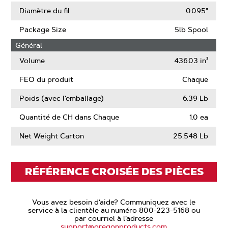
Diamètre du fil
0.095"
Package Size
5lb Spool
Général
Volume
436.03 in³
FEO du produit
Chaque
Poids (avec l’emballage)
6.39 Lb
Quantité de CH dans Chaque
1.0 ea
Net Weight Carton
25.548 Lb
RÉFÉRENCE CROISÉE DES PIÈCES
Vous avez besoin d’aide? Communiquez avec le
service à la clientèle au numéro 800-223-5168 ou
par courriel à l’adresse
support@oregonproducts.com