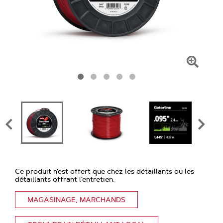
Clique
pour
faire
un
zoom
Ce produit n’est offert que chez les détaillants ou les
détaillants offrant l’entretien.
MAGASINAGE, MARCHANDS