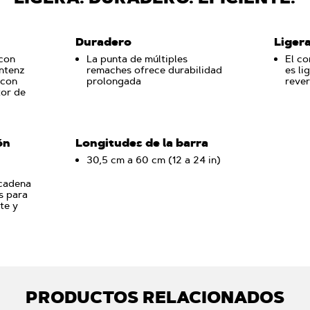
Duradero
Liger
con
La punta de múltiples
El co
ntenz
remaches ofrece durabilidad
es li
 con
prolongada
rever
tor de
ón
Longitudes de la barra
30,5 cm a 60 cm (12 a 24 in)
 cadena
s para
te y
PRODUCTOS RELACIONADOS