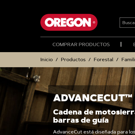
SALTAR
SALTAR
AL
AL
CONTENIDO
MENÚ
DE
BUSCA
NAVEGACIÓN
COMPRAR PRODUCTOS
Inicio
Productos
Forestal
Famil
ADVANCECUT™
Cadena de motosierr
barras de guía
AdvanceCut está diseñada para lo