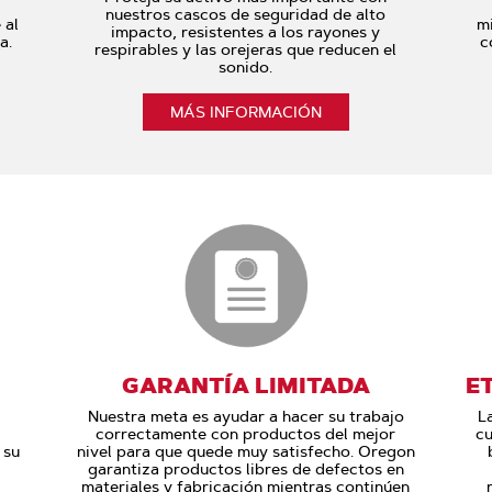
nuestros cascos de seguridad de alto
 al
mi
impacto, resistentes a los rayones y
a.
c
respirables y las orejeras que reducen el
sonido.
MÁS INFORMACIÓN
GARANTÍA LIMITADA
E
Nuestra meta es ayudar a hacer su trabajo
L
correctamente con productos del mejor
cu
 su
nivel para que quede muy satisfecho. Oregon
garantiza productos libres de defectos en
materiales y fabricación mientras continúen