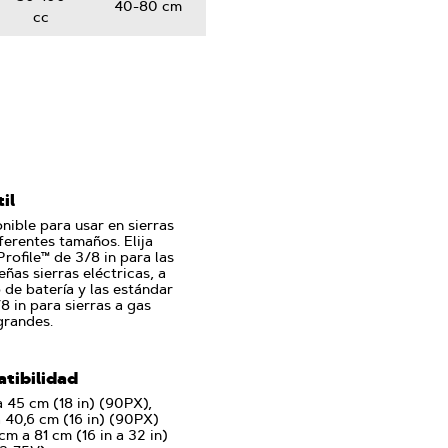
40-80 cm
cc
il
nible para usar en sierras
ferentes tamaños. Elija
rofile™ de 3/8 in para las
ñas sierras eléctricas, a
 de batería y las estándar
8 in para sierras a gas
grandes.
tibilidad
 45 cm (18 in) (90PX),
 40,6 cm (16 in) (90PX)
cm a 81 cm (16 in a 32 in)