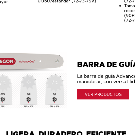
0,060/estándar (72-73-75V)
(72-
ayor
Tama
reco
(90PX
(72-
BARRA DE GU
La barra de guía Advance
maniobrar, con versatili
VER PRODUCTOS
LIGERA. DURADERO. EFICIENTE.