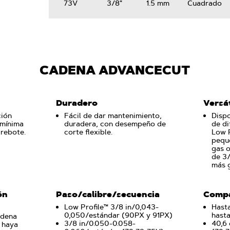
73V
3/8"
1.5 mm
Cuadrado
CADENA ADVANCECUT
Duradero
Versát
ción
Fácil de dar mantenimiento,
Dispo
 mínima
duradera, con desempeño de
de di
 rebote.
corte flexible.
Low P
peque
gas o
de 3/
más 
ón
Paso/calibre/secuencia
Compa
Low Profile™ 3/8 in/0,043-
Hasta
0,050/estándar (90PX y 91PX)
hasta
adena
3/8 in/0.050-0.058-
40,6 
 haya