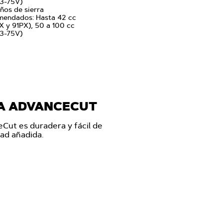
73-75V)
ños de sierra
mendados: Hasta 42 cc
 y 91PX), 50 a 100 cc
73-75V)
ÍA ADVANCECUT
Cut es duradera y fácil de
dad añadida.