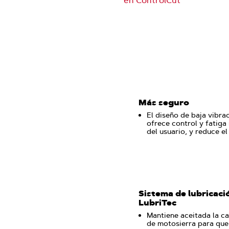
en ControlCut
Más seguro
El diseño de baja vibra
ofrece control y fatiga
del usuario, y reduce el
Sistema de lubricaci
LubriTec
Mantiene aceitada la c
de motosierra para que