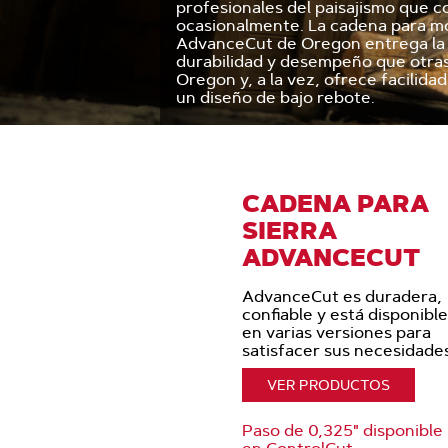
profesionales del paisajismo que 
ocasionalmente. La cadena para m
AdvanceCut de Oregon entrega la
durabilidad y desempeño que otra
Oregon y, a la vez, ofrece facilida
un diseño de bajo rebote.
CADENA PARA
SIERRA
ADVANCECUT
AdvanceCut es duradera,
confiable y está disponible
en varias versiones para
satisfacer sus necesidades
VER PRODUCTOS
Paso de 0,325" disponible