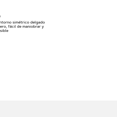
a
ntorno simétrico delgado
gero, fácil de maniobrar y
sible