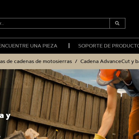
R...
Enviar
Búsqueda
ENCUENTRE UNA PIEZA
SOPORTE DE PRODUCT
ias de cadenas de motosierras
Cadena AdvanceCut y b
a y
s