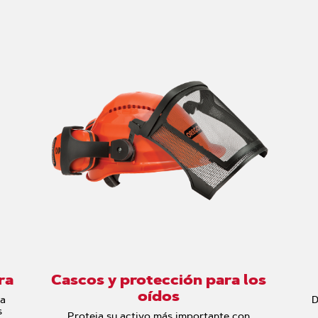
ra
Cascos y protección para los
oídos
ra
D
s
Proteja su activo más importante con