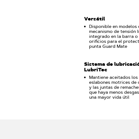
Versátil
Disponible en modelos 
mecanismo de tensión I
integrado en la barra o
orificios para el protec
punta Guard Mate
Sistema de lubricaci
LubriTec
Mantiene aceitados los
eslabones motrices de
y las juntas de remache
que haya menos desgas
una mayor vida útil