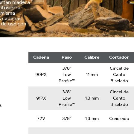
cortan madera
otosierra
 misma
s cadenas
d de uso con
Cadena
Cadena
Paso
Calibre
Cortador
para
sierra
3/8"
Cincel de
AdvanceCut
90PX
Low
1.1 mm
Canto
Profile™
Biselado
3/8"
Cincel de
91PX
Low
1.3 mm
Canto
Profile™
Biselado
.
72V
3/8"
1.3 mm
Cuadrado